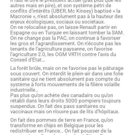
Il faut le dire le président actuel (pas plus que les
autres mais en pire), et son système pétri de
conflits d’intérêts (UBER, Mc Kinsey) baptisé « la
Macronie », n’est absolument pas à la hauteur des
enjeux écologiques, sociaux ou sociétaux.
On ne relocalise pas, on laisse Renault partir en
Espagne ou en Turquie en laissant tomber la SAM.
On ne change pas la PAC, on continue à favoriser
les gros et l’agrandissement. On n’écoute pas les
tenants de l’agriculture paysanne, on favorise
l’agriculture 2.0, les OGM VRTH contre l’avis du
Conseil d’État…
La forêt brûle, mais on ne favorise pas le pâturage
sous couvert. On interdit le plein-air dans une folie
sanitaire qui ne tient absolument pas compte du
système à forts mouvements de la filière volaille
industrielle…
Pas plus qu’on achète des canadairs ou qu’on
rétabli dans leurs droits 5000 pompiers toujours
suspendus. On fait des pass sanitaires ou
vaccinaux mais on n’ouvre pas de lits d’hôpitaux.
On fait des pommes de terre en France, qu’on
transforme en chips en Belgique pour les
redistribuer en France… On fait pousser de la