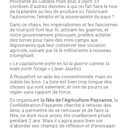
moutarde au Canada mais plus à Dijon. Et
combien d’autres denrées à qui on fait faire le tour
de la planète au lieu de produire ici, favorisant
l’autonomie, l’emploi et la souveraineté du pays ?
Dans ce chaos, les impérialismes et les fascismes
de tout poil font leur lit, attisant les guerres, et
notre gouvernement prévoyant, préfère acheter
des terres pour faire des mini-camps aux
légionnaires que leur conserver leur vocation
agricole, suivant par là le militarisme à nouveau
triomphant.
«
Le capitalisme porte en lui la guerre comme la
nuée porte l’orage
» (Jean Jaurès).
À Roquefort on aide les conventionnels mais on
oublie les bios. La liste est bien trop longue des
choses qui vont salement, et rien ne pourra se
régler sans rapport de force.
En organisant
la fête de l’Agriculture Paysanne
, la
Confédération Paysanne cherche à retisser des
liens, à permettre de se retrouver et de faire la
fête, ce dont nous avons été cruellement privés
pendant 2 ans. Mais il s’agira aussi bien sûr
d’aborder ses champs de réflexion et d’envisager