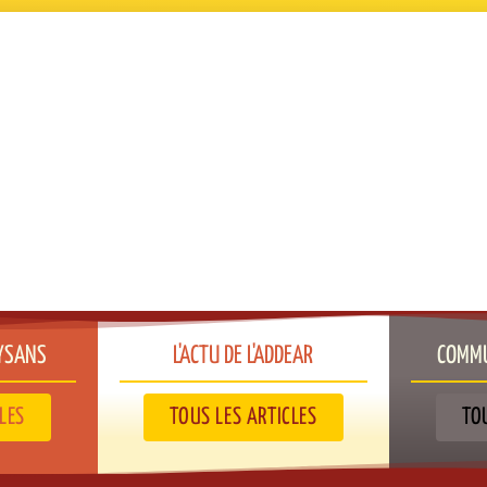
YSANS​
L'ACTU DE L'ADDEAR​
COMMU
LES
TOUS LES ARTICLES
TO