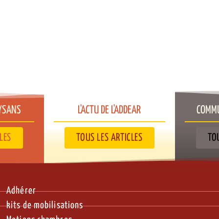
YSANS​
L'ACTU DE L'ADDEAR​
COMMU
LES
TOUS LES ARTICLES
TO
Adhérer
kits de mobilisations