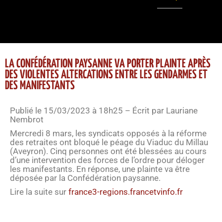
LA CONFÉDÉRATION PAYSANNE VA PORTER PLAINTE APRÈS
DES VIOLENTES ALTERCATIONS ENTRE LES GENDARMES ET
DES MANIFESTANTS
Publié le 15/03/2023 à 18h25 – Écrit par Lauriane
Nembrot
Mercredi 8 mars, les syndicats opposés à la réforme
des retraites ont bloqué le péage du Viaduc du Millau
(Aveyron). Cinq personnes ont été blessées au cours
d’une intervention des forces de l’ordre pour déloger
les manifestants. En réponse, une plainte va être
déposée par la Confédération paysanne.
Lire la suite sur
france3-regions.francetvinfo.fr