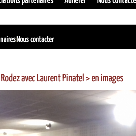
iations partenaires
Adhérer
Nous contacte
enaires
Nous contacter
à Rodez avec Laurent Pinatel > en images