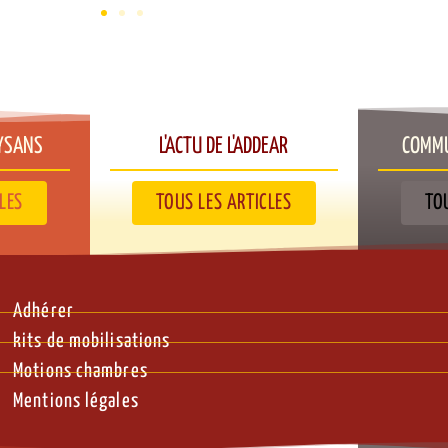
YSANS​
L'ACTU DE L'ADDEAR​
COMMU
LES
TOUS LES ARTICLES
TO
Adhérer
kits de mobilisations
Motions chambres
Mentions légales