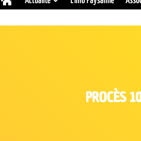
Actualité
L’Info Paysanne
Assoc
PROCÈS 10