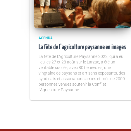
AGENDA
La fête de l’agriculture paysanne en images
La fête de l’Agriculture Paysanne 2022, qui a eu
lieu les 27 et 28 août sur le Larzac, a été un
véritable succès, avec 80 bénévoles, une
vingtaine de paysans et artisans exposants, des
syndicats et associations amies et près de 2000
personnes venues soutenir la Conf’ et
l’Agriculture Paysanne.