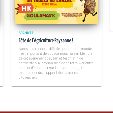
ARCHIVES
Fête de l’Agriculture Paysanne !
Après deux années difficiles pour tout le monde,
il est important de pouvoir nous rassembler lors
de cet évènement paysan et festif, afin de
permettre aux paysan-ne-s de se retrouver entre
pairs et d’échanger sur leurs pratiques, de
maintenir et développer le lien avec les
citoyen.ne.s