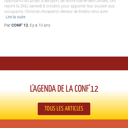
opposants au projet d’aéroport de Notre-Dame-des-Landes, ont
rejoint la ZAD, samedi 8 octobre, pour apporter leur soutien aux
occupants. Christian Roqueirol, éleveur de brebis venu avec
Lire la suite
Par
CONF' 12
, il y a
10 ans
L'AGENDA DE LA CONF'12​
TOUS LES ARTICLES