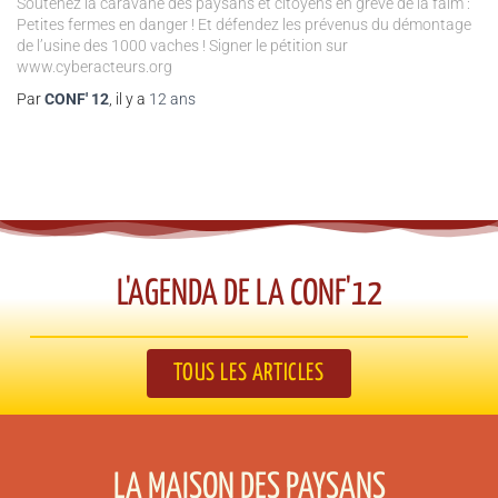
Soutenez la caravane des paysans et citoyens en grève de la faim :
Petites fermes en danger ! Et défendez les prévenus du démontage
de l’usine des 1000 vaches ! Signer le pétition sur
www.cyberacteurs.org
Par
CONF' 12
, il y a
12 ans
L'AGENDA DE LA CONF'12​
TOUS LES ARTICLES
LA MAISON DES PAYSANS​