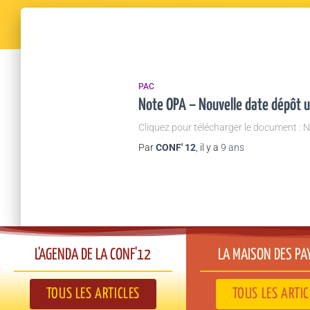
PAC
Note OPA – Nouvelle date dépôt
Cliquez pour télécharger le document :
Par
CONF' 12
, il y a
9 ans
L'AGENDA DE LA CONF'12​
LA MAISON DES PA
TOUS LES ARTICLES
TOUS LES ARTIC