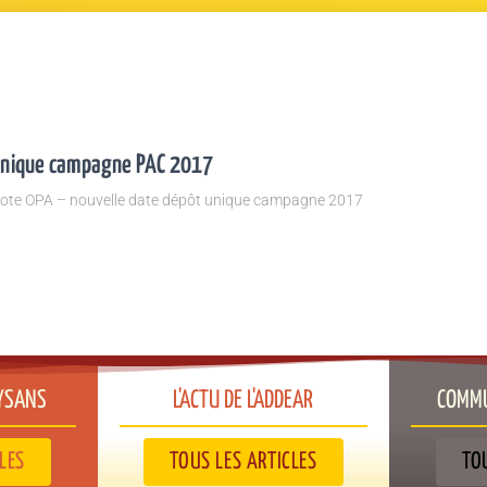
 unique campagne PAC 2017
 Note OPA – nouvelle date dépôt unique campagne 2017
YSANS​
L'ACTU DE L'ADDEAR​
COMMU
LES
TOUS LES ARTICLES
TO