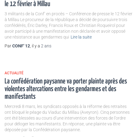
le 12 février à Millau
3 militants de la Conf’ en procès – Conférence de presse le 12 février
à Millau Le procureur de la république a décidé de poursuivre trois
confédérés, Éric Darley, Francis Roux et Christian Roqueirol pour
avoir participé à une manifestation non déclarée et avoir opposé
une résistance aux gendarmes qui
Lire la suite
Par
CONF' 12
, il y a
2 ans
ACTUALITÉ
La confédération paysanne va porter plainte après des
violentes altercations entre les gendarmes et des
manifestants
Mercredi 8 mars, les syndicats opposés à la réforme des retraites
ont bloqué le péage du Viaduc du Millau (Aveyron). Cinq personnes
ont été blessées au cours d’une intervention des forces de l’ordre
pour déloger les manifestants. En réponse, une plainte va être
déposée par la Confédération paysanne.