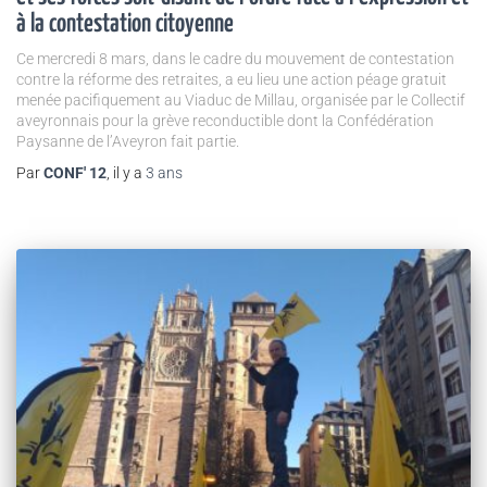
à la contestation citoyenne
Ce mercredi 8 mars, dans le cadre du mouvement de contestation
contre la réforme des retraites, a eu lieu une action péage gratuit
menée pacifiquement au Viaduc de Millau, organisée par le Collectif
aveyronnais pour la grève reconductible dont la Confédération
Paysanne de l’Aveyron fait partie.
Par
CONF' 12
, il y a
3 ans