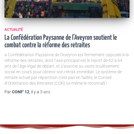
ACTUALITÉ
La Confédération Paysanne de l’Aveyron soutient le
combat contre la réforme des retraites
a Confédération Paysanne de l’Aveyron est fermement opposée à la
réforme des retraites, dont l’axe principal est le report de 62 à 64
ans de l’âge légal de départ, et s’associe au vaste soulèvement
social en cours pour obtenir son retrait immédiat. Le système de
retraite actuel par répartition n’est pas en faillite, le Conseil
d’Orientation des Retraites (COR) lui-même le reconnaît !
Par
CONF' 12
, il y a
3 ans