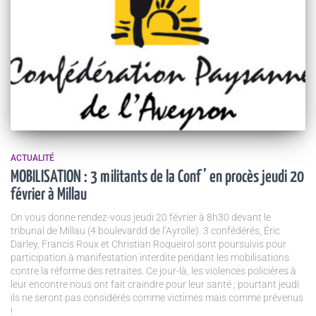
ACTUALITÉ
MOBILISATION : 3 militants de la Conf’ en procès jeudi 20
février à Millau
On vous donne rendez-vous jeudi 20 février à 8h30 devant le
tribunal de Millau (4 boulevardd de l’Ayrolle). 3 confédérés, Éric
Darley, Francis Roux et Christian Roqueirol sont poursuivis pour
participation à manifestation interdite pendant les mobilisations
contre la réforme des retraites. Ce jour-là, les violences policières à
leur encontre nous ont fait craindre pour leur santé ; pourtant jeudi
ils ne seront pas considérés comme victimes mais comme prévenus
!