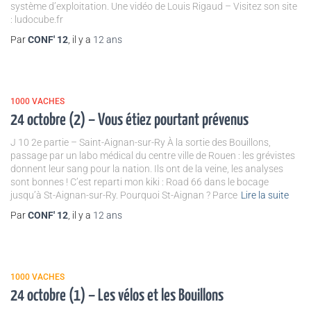
système d’exploitation. Une vidéo de Louis Rigaud – Visitez son site
: ludocube.fr
Par
CONF' 12
, il y a
12 ans
1000 VACHES
24 octobre (2) – Vous étiez pourtant prévenus
J 10 2e partie – Saint-Aignan-sur-Ry À la sortie des Bouillons,
passage par un labo médical du centre ville de Rouen : les grévistes
donnent leur sang pour la nation. Ils ont de la veine, les analyses
sont bonnes ! C’est reparti mon kiki : Road 66 dans le bocage
jusqu’à St-Aignan-sur-Ry. Pourquoi St-Aignan ? Parce
Lire la suite
Par
CONF' 12
, il y a
12 ans
1000 VACHES
24 octobre (1) – Les vélos et les Bouillons