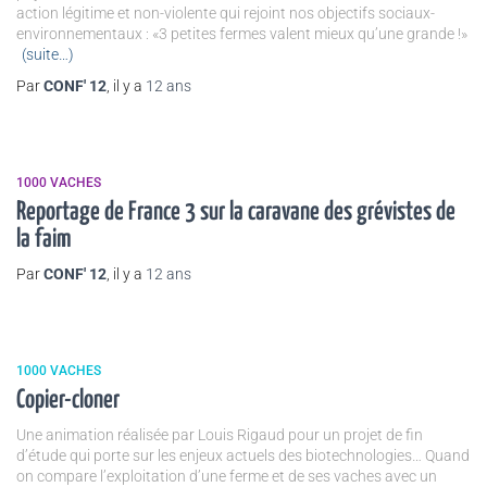
action légitime et non-violente qui rejoint nos objectifs sociaux-
environnementaux : «3 petites fermes valent mieux qu’une grande !»
(suite…)
Par
CONF' 12
, il y a
12 ans
1000 VACHES
Reportage de France 3 sur la caravane des grévistes de
la faim
Par
CONF' 12
, il y a
12 ans
1000 VACHES
Copier-cloner
Une animation réalisée par Louis Rigaud pour un projet de fin
d’étude qui porte sur les enjeux actuels des biotechnologies… Quand
on compare l’exploitation d’une ferme et de ses vaches avec un