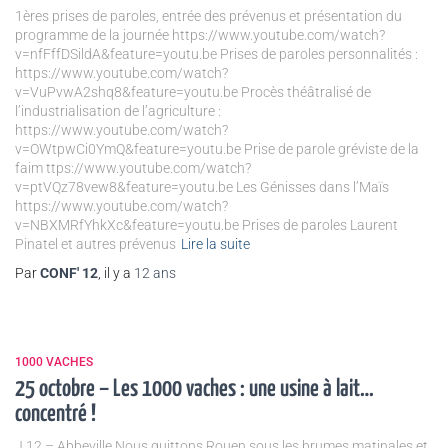
1ères prises de paroles, entrée des prévenus et présentation du
programme de la journée https://www.youtube.com/watch?
v=nfFffDSildA&feature=youtu.be Prises de paroles personnalités :
https://www.youtube.com/watch?
v=VuPvwA2shq8&feature=youtu.be Procès théâtralisé de
l’industrialisation de l’agriculture :
https://www.youtube.com/watch?
v=OWtpwCi0YmQ&feature=youtu.be Prise de parole gréviste de la
faim ttps://www.youtube.com/watch?
v=ptVQz78vew8&feature=youtu.be Les Génisses dans l’Maïs
https://www.youtube.com/watch?
v=NBXMRfYhkXc&feature=youtu.be Prises de paroles Laurent
Pinatel et autres prévenus
Lire la suite
Par
CONF' 12
, il y a
12 ans
1000 VACHES
25 octobre – Les 1000 vaches : une usine à lait…
concentré !
J 12 – Abbeville Nous quittons Rouen sous les brumes matinales et