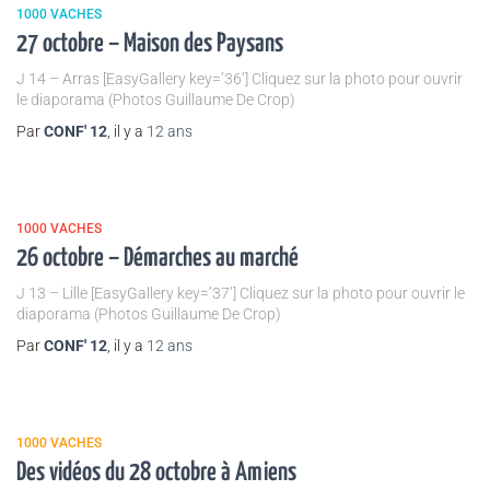
1000 VACHES
27 octobre – Maison des Paysans
J 14 – Arras [EasyGallery key=’36’] Cliquez sur la photo pour ouvrir
le diaporama (Photos Guillaume De Crop)
Par
CONF' 12
, il y a
12 ans
1000 VACHES
26 octobre – Démarches au marché
J 13 – Lille [EasyGallery key=’37’] Cliquez sur la photo pour ouvrir le
diaporama (Photos Guillaume De Crop)
Par
CONF' 12
, il y a
12 ans
1000 VACHES
Des vidéos du 28 octobre à Amiens