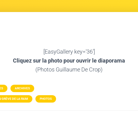
[EasyGallery key=’36’]
Cliquez sur la photo pour ouvrir le diaporama
(Photos Guillaume De Crop)
ES
ARCHIVES
 GRÈVE DE LA FAIM
PHOTOS