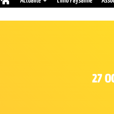
Actualité
L’Info Paysanne
Assoc
27 O