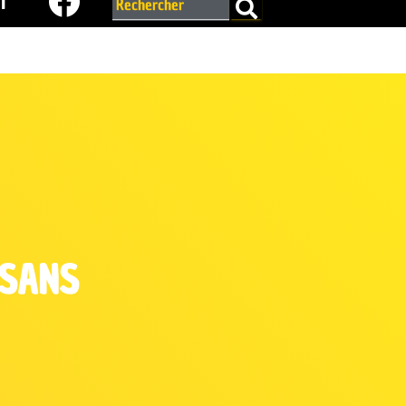
r
YSANS