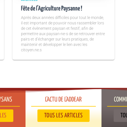
Fête de l’Agriculture Paysanne !
Après deux années difficiles pour tout le monde,
il est important de pouvoir nous rassembler lors
de cet évènement paysan et festif, afin de
permettre aux paysan-ne-s de se retrouver entre
pairs et d’échanger sur leurs pratiques, de
maintenir et développer le lien avec les
citoyen.ne.s
YSANS​
L'ACTU DE L'ADDEAR​
COMMU
LES
TOUS LES ARTICLES
TO