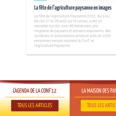
La fête de l’agriculture paysanne en images
La fête de l’Agriculture Paysanne 2022, qui a eu
lieu les 27 et 28 août sur le Larzac, a été un
véritable succès, avec 80 bénévoles, une
vingtaine de paysans et artisans exposants, des
syndicats et associations amies et près de 2000
personnes venues soutenir la Conf’ et
l’Agriculture Paysanne.
L'AGENDA DE LA CONF'12​
LA MAISON DES PA
TOUS LES ARTICLES
TOUS LES ARTIC