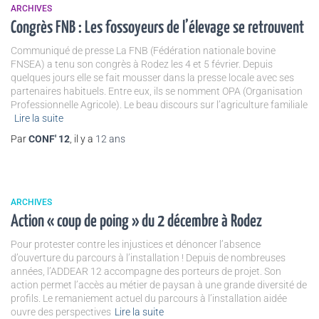
ARCHIVES
Congrès FNB : Les fossoyeurs de l’élevage se retrouvent
Communiqué de presse La FNB (Fédération nationale bovine
FNSEA) a tenu son congrès à Rodez les 4 et 5 février. Depuis
quelques jours elle se fait mousser dans la presse locale avec ses
partenaires habituels. Entre eux, ils se nomment OPA (Organisation
Professionnelle Agricole). Le beau discours sur l’agriculture familiale
Lire la suite
Par
CONF' 12
, il y a
12 ans
ARCHIVES
Action « coup de poing » du 2 décembre à Rodez
Pour protester contre les injustices et dénoncer l’absence
d’ouverture du parcours à l’installation ! Depuis de nombreuses
années, l’ADDEAR 12 accompagne des porteurs de projet. Son
action permet l’accès au métier de paysan à une grande diversité de
profils. Le remaniement actuel du parcours à l’installation aidée
ouvre des perspectives
Lire la suite