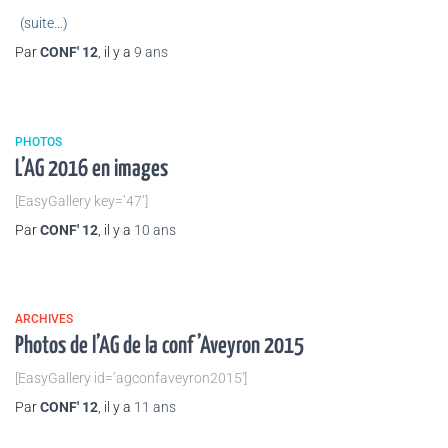
(suite…)
Par
CONF' 12
, il y a
9 ans
PHOTOS
L’AG 2016 en images
[EasyGallery key=’47’]
Par
CONF' 12
, il y a
10 ans
ARCHIVES
Photos de l’AG de la conf’Aveyron 2015
[EasyGallery id=’agconfaveyron2015′]
Par
CONF' 12
, il y a
11 ans